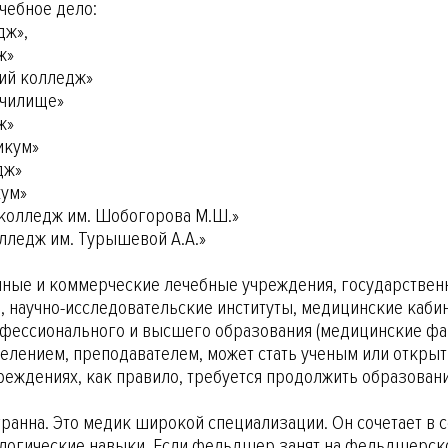
ечебное дело:
дж»,
ж»
ий колледж»
училище»
ж»
икум»
дж»
кум»
колледж им. Шобогорова М.Ш.»
ледж им. Турышевой А.А.»
ные и коммерческие лечебные учреждения, государствен
 научно-исследовательские институты, медицинские кабин
фессионального и высшего образования (медицинские фак
лением, преподавателем, может стать ученым или открыть
реждениях, как правило, требуется продолжить образован
нна. Это медик широкой специализации. Он сочетает в се
ологические навыки. Если фельдшер занят на фельдшерск