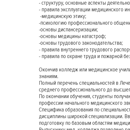
- структуру, основные аспекты деятельн
- правила эксплуатации медицинского ин
-медицинскую этику;
-психологию профессионального общен
-основы диспансеризации;
-основы медицины катастроф;
-основы трудового законодательства;
- правила внутреннего трудового распор
- правила по охране труда и пожарной бе
Окончив колледж или медицинское учили
знаниям.
Полный перечень специальностей в Лече
среднего профессионального до высшег
По окончании обучения, студенты получ
профессии начального медицинского зве
Специфика образования по специальност
дисциплины широкой специализации. Вви
подготовку по базовым областям медиц
Выпускнику мед. колледжа позволено ра