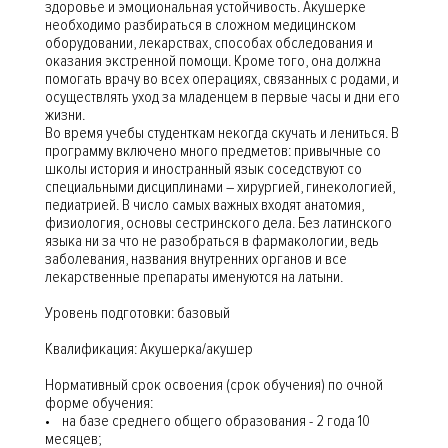
здоровье и эмоциональная устойчивость. Акушерке
необходимо разбираться в сложном медицинском
оборудовании, лекарствах, способах обследования и
оказания экстренной помощи. Кроме того, она должна
помогать врачу во всех операциях, связанных с родами, и
осуществлять уход за младенцем в первые часы и дни его
жизни.
Во время учебы студенткам некогда скучать и лениться. В
программу включено много предметов: привычные со
школы история и иностранный язык соседствуют со
специальными дисциплинами – хирургией, гинекологией,
педиатрией. В число самых важных входят анатомия,
физиология, основы сестринского дела. Без латинского
языка ни за что не разобраться в фармакологии, ведь
заболевания, названия внутренних органов и все
лекарственные препараты именуются на латыни.
Уровень подготовки: базовый
Квалификация: Акушерка/акушер
Нормативный срок освоения (срок обучения) по очной
форме обучения:
• на базе среднего общего образования - 2 года 10
месяцев;