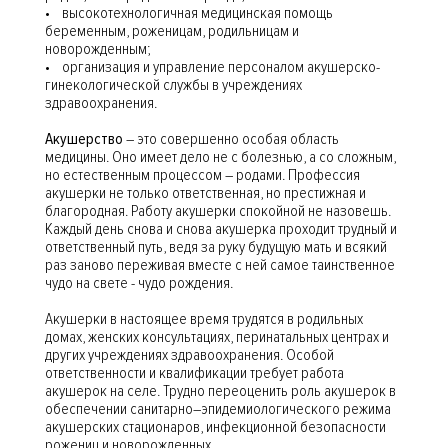
• высокотехнологичная медицинская помощь
беременным, роженицам, родильницам и
новорожденным;
• организация и управление персоналом акушерско-
гинекологической службы в учреждениях
здравоохранения.
Акушерство
– это совершенно особая область
медицины. Оно имеет дело не с болезнью, а со сложным,
но естественным процессом – родами. Профессия
акушерки не только ответственная, но престижная и
благородная. Работу акушерки спокойной не назовешь.
Каждый день снова и снова акушерка проходит трудный и
ответственный путь, ведя за руку будущую мать и всякий
раз заново переживая вместе с ней самое таинственное
чудо на свете - чудо рождения.
Акушерки в настоящее время трудятся в родильных
домах, женских консультациях, перинатальных центрах и
других учреждениях здравоохранения. Особой
ответственности и квалификации требует работа
акушерок на селе. Трудно переоценить роль акушерок в
обеспечении санитарно–эпидемиологического режима
акушерских стационаров, инфекционной безопасности
рожениц и новорожденных.