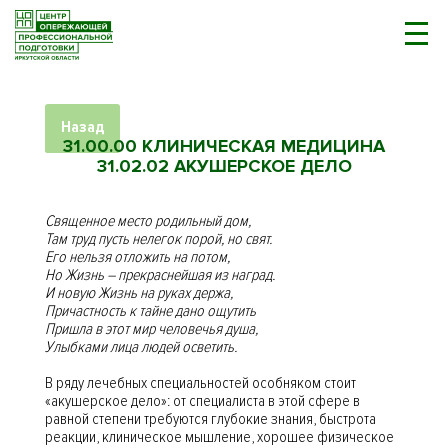
Назад
31.00.00 КЛИНИЧЕСКАЯ МЕДИЦИНА
31.02.02 АКУШЕРСКОЕ ДЕЛО
Священное место родильный дом,
Там труд пусть нелегок порой, но свят.
Его нельзя отложить на потом,
Но Жизнь – прекраснейшая из наград.
И новую Жизнь на руках держа,
Причастность к тайне дано ощутить
Пришла в этот мир человечья душа,
Улыбками лица людей осветить.
В ряду лечебных специальностей особняком стоит
«акушерское дело»: от специалиста в этой сфере в
равной степени требуются глубокие знания, быстрота
реакции, клиническое мышление, хорошее физическое