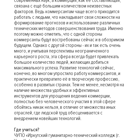
современных наук, а коммерция, как её составляющая,
связана с ещё большим количеством неизвестных
факторов. Ведь коммерсантам чаще всего приходится
работать с людьми, что накладывает свои сложности на
формирование прогнозов и использование различных
технических методов совершенствования труда. Именно
поэтому можно отметить, что с одной стороны
коммерсанты будут востребованы сейчас и в обозримом
будущем. Однако с другой стороны - их и так есть очень
много, и учитывая перспективы неограниченного
карьерного роста, эта сфера всегда будет привлекать
большое количество людей, желающих добиться
максимального успеха. Развитие технологий сейчас,
конечно, во многом упростило работу коммерсантов, и
практически превратило её в творческую профессию,
особенно в развитых странах. Тем не менее, несмотря на
наличие множества удобных и эффективных
инструментов для упрощения ведения коммерции,
полностью без человеческого участия в этой сфере
обойтись никак нельзя, в отличие от множества иных
отраслей, где людской труд обесценивается с
внедрением новейших технологий.
Где учиться?
ЧУПО «Иркутский гуманитарно-технический колледж (г.