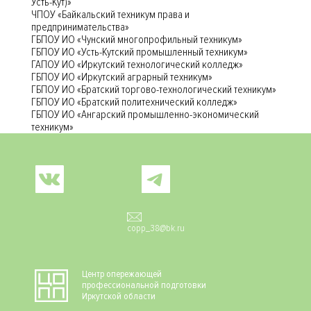
Усть-Кут)»
ЧПОУ «Байкальский техникум права и
предпринимательства»
ГБПОУ ИО «Чунский многопрофильный техникум»
ГБПОУ ИО «Усть-Кутский промышленный техникум»
ГАПОУ ИО «Иркутский технологический колледж»
ГБПОУ ИО «Иркутский аграрный техникум»
ГБПОУ ИО «Братский торгово-технологический техникум»
ГБПОУ ИО «Братский политехнический колледж»
ГБПОУ ИО «Ангарский промышленно-экономический
техникум»
Social
copp_38@bk.ru
Центр опережающей
профессиональной подготовки
Иркутской области