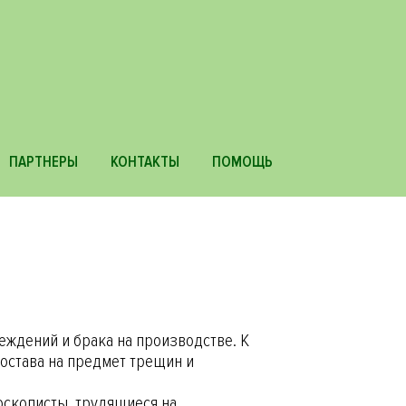
Основная
ПАРТНЕРЫ
КОНТАКТЫ
ПОМОЩЬ
навигаци
еждений и брака на производстве. К
остава на предмет трещин и
скописты, трудящиеся на