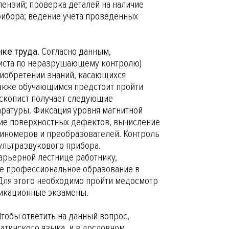
пензий; проверка деталей на наличие
рибора; ведение учёта проведённых
нке труда
. Согласно данным,
алиста по неразрушающему контролю)
риобретении знаний, касающихся
Также обучающимся предстоит пройти
оскопист получает следующие
аратуры. Фиксация уровня магнитной
ние поверхностных дефектов, вычисление
биномеров и преобразователей. Контроль
 ультразвукового прибора.
арьерной лестнице работнику,
е профессиональное образование в
 Для этого необходимо пройти медосмотр
лификационные экзамены.
тобы ответить на данный вопрос,
латинского языка, и в дословном