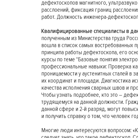
дефектоскопов магнитного, ультразвуков
расслоений, фиксация границ расслоени
работ. Должность инженера-дефектоскоп
Квалифицированные специалисты в да
полученным из Министерства труда Росс
вошла в список самых востребованных п
принципа работы дефектоскопа, его осн
курсы по теме "Базовые понятия электр
профессиональные навыки: Проверка кач
проницаемости у аустенитных сталей в 
их координат и площади. Диагностика и
качества исполнения сварных швов и пр
Чтобы узнать подробнее, кто это – деф
трудящемуся на данной должности. Гра
данной сфере и 2-й разряд, могут повыс
и получить справку о том, что человек г
Многие люди интересуются вопросом: «Кт
следует знать, что такое дефектоскоп. 