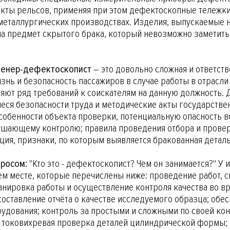
кты рельсов, применяя при этом дефектоскопные тележки
 металлургических производствах. Изделия, выпускаемые н
а предмет скрытого брака, который невозможно заметить
женер-дефектоскопист
– это довольно сложная и ответств
изнь и безопасность пассажиров в случае работы в отрас
ляют ряд требований к соискателям на данную должность. 
ся безопасности труда и методические акты государстве
обенности объекта проверки, потенциальную опасность в
шающему контролю; правила проведения отбора и проверк
ция, признаки, по которым выявляется бракованная деталь
просом:
"Кто это - дефектоскопист? Чем он занимается?" 
ем месте, которые перечислены ниже: проведение работ,
анировка работы и осуществление контроля качества во вр
ставление отчёта о качестве исследуемого образца; обес
удования; контроль за простыми и сложными по своей ко
; токовихревая проверка деталей цилиндрической формы; 