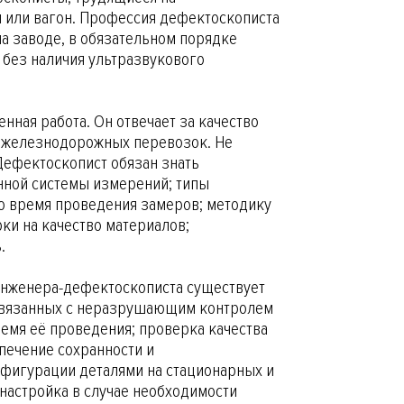
 или вагон. Профессия дефектоскописта
а заводе, в обязательном порядке
 без наличия ультразвукового
енная работа. Он отвечает за качество
ли железнодорожных перевозок. Не
Дефектоскопист обязан знать
нной системы измерений; типы
о время проведения замеров; методику
и на качество материалов;
.
У инженера-дефектоскописта существует
 связанных с неразрушающим контролем
емя её проведения; проверка качества
печение сохранности и
нфигурации деталями на стационарных и
настройка в случае необходимости