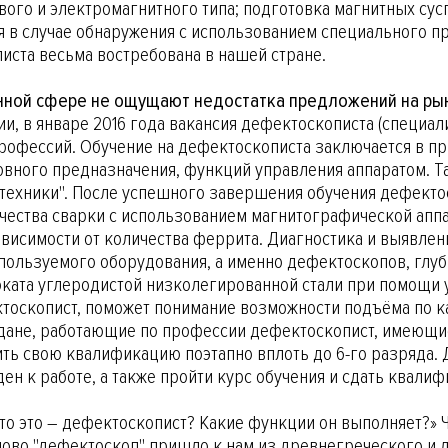
ого и электромагнитного типа; подготовка магнитных сус
я в случае обнаружения с использованием специального п
иста весьма востребована в нашей стране.
нной сфере не ощущают недостатка предложений на ры
ии, в январе 2016 года вакансия дефектоскописта (специ
рофессий. Обучение на дефектоскописта заключается в п
овного предназначения, функций управления аппаратом. 
отехники". После успешного завершения обучения дефект
ества сварки с использованием магнитографической апп
зависимости от количества феррита. Диагностика и выявле
спользуемого оборудования, а именно дефектоскопов, глу
оката углеродистой низколегированной стали при помощи
ектоскопист, поможет понимание возможности подъёма по к
ждане, работающие по профессии дефектоскопист, имеющи
ить свою квалификацию поэтапно вплоть до 6-го разряда.
оден к работе, а также пройти курс обучения и сдать ква
о это – дефектоскопист? Какие функции он выполняет?» Ч
Слово "дефектоскоп" пришло к нам из древнегреческого и 