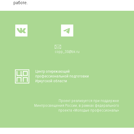
работе.
Social
copp_38@bk.ru
Центр опережающей
профессиональной подготовки
Иркутской области
Проект реализуется при поддержке
Минпросвещения России, в рамках федерального
проекта «Молодые профессионалы»