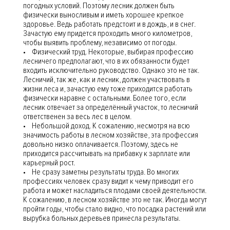
погодных условий. Поэтому лесник должен быть
физически выносливым и иметь хорошее крепкое
здоровье. Ведь работать предстоит и в дождь, и в снег.
Зачастую ему придется проходить много километров,
чтобы выявить проблему, независимо от погоды.
• Физический труд. Некоторые, выбирая профессию
лесничего предполагают, что в их обязанности будет
входить исключительно руководство. Однако это не так.
Лесничий, так же, как и лесник, должен участвовать в
жизни леса и, зачастую ему тоже приходится работать
физически наравне с остальными. Более того, если
лесник отвечает за определённый участок, то лесничий
ответственен за весь лес в целом.
• Небольшой доход. К сожалению, несмотря на всю
значимость работы в лесном хозяйстве, эта профессия
довольно низко оплачивается. Поэтому, здесь не
приходится рассчитывать на прибавку к зарплате или
карьерный рост.
• Не сразу заметны результаты труда. Во многих
профессиях человек сразу видит к чему приводит его
работа и может насладиться плодами своей деятельности.
К сожалению, в лесном хозяйстве это не так. Иногда могут
пройти годы, чтобы стало видно, что посадка растений или
вырубка больных деревьев принесла результаты.