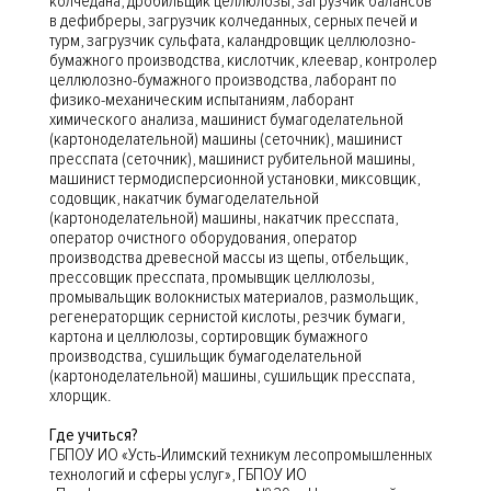
колчедана, дробильщик целлюлозы, загрузчик балансов
в дефибреры, загрузчик колчеданных, серных печей и
турм, загрузчик сульфата, каландровщик целлюлозно-
бумажного производства, кислотчик, клеевар, контролер
целлюлозно-бумажного производства, лаборант по
физико-механическим испытаниям, лаборант
химического анализа, машинист бумагоделательной
(картоноделательной) машины (сеточник), машинист
пресспата (сеточник), машинист рубительной машины,
машинист термодисперсионной установки, миксовщик,
содовщик, накатчик бумагоделательной
(картоноделательной) машины, накатчик пресспата,
оператор очистного оборудования, оператор
производства древесной массы из щепы, отбельщик,
прессовщик пресспата, промывщик целлюлозы,
промывальщик волокнистых материалов, размольщик,
регенераторщик сернистой кислоты, резчик бумаги,
картона и целлюлозы, сортировщик бумажного
производства, сушильщик бумагоделательной
(картоноделательной) машины, сушильщик пресспата,
хлорщик.
Где учиться?
ГБПОУ ИО «Усть-Илимский техникум лесопромышленных
технологий и сферы услуг», ГБПОУ ИО