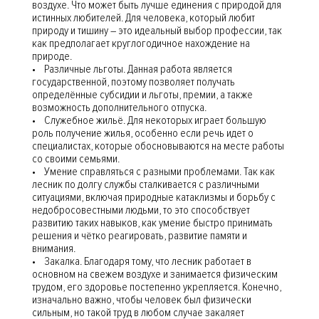
воздухе. Что может быть лучше единения с природой для
истинных любителей. Для человека, который любит
природу и тишину – это идеальный выбор профессии, так
как предполагает круглогодичное нахождение на
природе.
• Различные льготы. Данная работа является
государственной, поэтому позволяет получать
определённые субсидии и льготы, премии, а также
возможность дополнительного отпуска.
• Служебное жильё. Для некоторых играет большую
роль получение жилья, особенно если речь идет о
специалистах, которые обосновываются на месте работы
со своими семьями.
• Умение справляться с разными проблемами. Так как
лесник по долгу службы сталкивается с различными
ситуациями, включая природные катаклизмы и борьбу с
недобросовестными людьми, то это способствует
развитию таких навыков, как умение быстро принимать
решения и чётко реагировать, развитие памяти и
внимания.
• Закалка. Благодаря тому, что лесник работает в
основном на свежем воздухе и занимается физическим
трудом, его здоровье постепенно укрепляется. Конечно,
изначально важно, чтобы человек был физически
сильным, но такой труд в любом случае закаляет