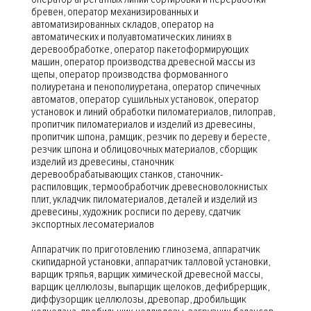
бревен, оператор механизированных и
автоматизированных складов, оператор на
автоматических и полуавтоматических линиях в
деревообработке, оператор пакетоформирующих
машин, оператор производства древесной массы из
щепы, оператор производства формованного
полиуретана и пенополиуретана, оператор спичечных
автоматов, оператор сушильных установок, оператор
установок и линий обработки пиломатериалов, пилоправ,
пропитчик пиломатериалов и изделий из древесины,
пропитчик шпона, рамщик, резчик по дереву и бересте,
резчик шпона и облицовочных материалов, сборщик
изделий из древесины, станочник
деревообрабатывающих станков, станочник-
распиловщик, термообработчик древесноволокнистых
плит, укладчик пиломатериалов, деталей и изделий из
древесины, художник росписи по дереву, сдатчик
экспортных лесоматериалов
Аппаратчик по приготовлению глинозема, аппаратчик
скипидарной установки, аппаратчик талловой установки,
варщик тряпья, варщик химической древесной массы,
варщик целлюлозы, выпарщик щелоков, дефибрерщик,
диффузорщик целлюлозы, древопар, дробильщик