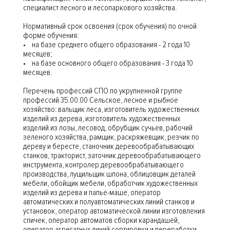
специалист лесного и лесопаркового хозяйства.
Нормативный срок освоения (срок обучения) по очной
форме обучения:
• на базе среднего общего образования - 2 года 10
месяцев;
• на базе основного общего образования - 3 года 10
месяцев.
Перечень профессий СПО по укрупненной группе
профессий 35.00.00 Сельское, лесное и рыбное
хозяйство: вальщик леса, изготовитель художественных
изделий из дерева, изготовитель художественных
изделий из лозы, лесовод, обрубщик сучьев, рабочий
зеленого хозяйства, рамщик, раскряжевщик, резчик по
дереву и бересте, станочник деревообрабатывающих
станков, тракторист, заточник деревообрабатывающего
инструмента, контролер деревообрабатывающего
производства, лущильщик шпона, облицовщик деталей
мебели, обойщик мебели, обработчик художественных
изделий из дерева и папье-маше, оператор
автоматических и полуавтоматических линий станков и
установок, оператор автоматической линии изготовления
спичек, оператор автоматов сборки карандашей,
оператор агрегатных линий сортировки и переработки