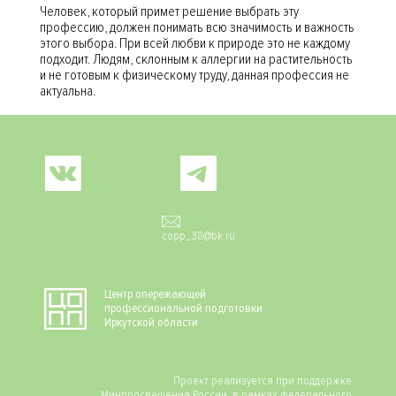
Человек, который примет решение выбрать эту
профессию, должен понимать всю значимость и важность
этого выбора. При всей любви к природе это не каждому
подходит. Людям, склонным к аллергии на растительность
и не готовым к физическому труду, данная профессия не
актуальна.
Social
copp_38@bk.ru
Центр опережающей
профессиональной подготовки
Иркутской области
Проект реализуется при поддержке
Минпросвещения России, в рамках федерального