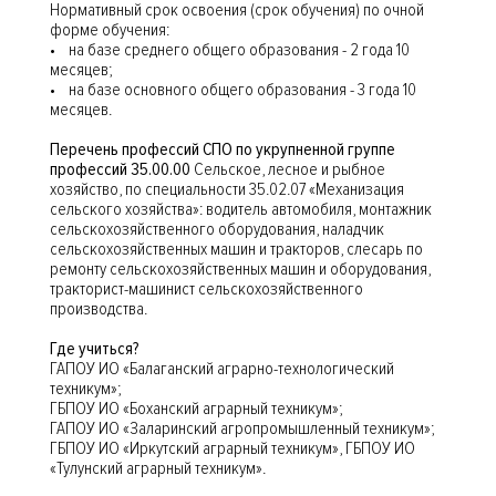
Нормативный срок освоения (срок обучения) по очной
форме обучения:
• на базе среднего общего образования - 2 года 10
месяцев;
• на базе основного общего образования - 3 года 10
месяцев.
Перечень профессий СПО по укрупненной группе
профессий 35.00.00
Сельское, лесное и рыбное
хозяйство, по специальности 35.02.07 «Механизация
сельского хозяйства»: водитель автомобиля, монтажник
сельскохозяйственного оборудования, наладчик
сельскохозяйственных машин и тракторов, слесарь по
ремонту сельскохозяйственных машин и оборудования,
тракторист-машинист сельскохозяйственного
производства.
Где учиться?
ГАПОУ ИО «Балаганский аграрно-технологический
техникум»;
ГБПОУ ИО «Боханский аграрный техникум»;
ГАПОУ ИО «Заларинский агропромышленный техникум»;
ГБПОУ ИО «Иркутский аграрный техникум», ГБПОУ ИО
«Тулунский аграрный техникум».