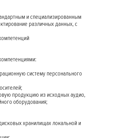
стандартным и специализированным
ктирование различных данных, с
 компетенций
компетенциями:
ерационную систему персонального
осителей;
овую продукцию из исходных аудио,
йного оборудования;
дисковых хранилищах локальной и
ции;