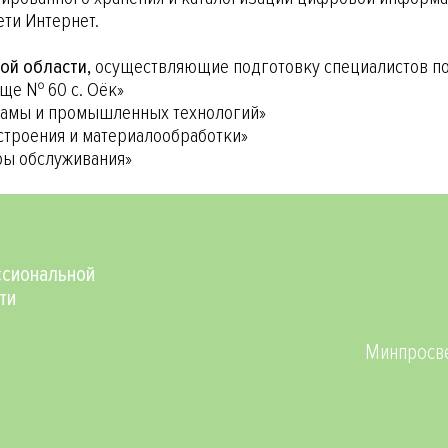
ети Интернет.
ой области,
осуществляющие подготовку специалистов по
ще № 60 с. Оёк»
ламы и промышленных технологий»
строения и материалообработки»
ры обслуживания»
Social
сиональной
ти
Минпросве