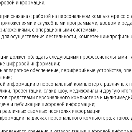
фровой информации.
ации связана с работой на персональном компьютере со 
риложениями и служебными программами, вводом и реда
риложениями, с операционными системами.
е для осуществления деятельности, компетенции/профиль
ации должен обладать следующими профессиональными 
тке цифровой информации;
ть аппаратное обеспечение, периферийные устройства, оп
ание;
ой информации в персональный компьютер с различных н
ики, презентации, слайд-шоу, медиафайлы и другую итог
тов средствами персонального компьютера и мультимеди
даче и публикации цифровой информации;
а различных съемных носителях информации;
ормации на дисках персонального компьютера, а также 
ированного хранения и каталогизации цифровой информа