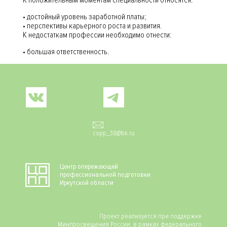
К положительным моментам специальности относятся:
• достойный уровень заработной платы;
• перспективы карьерного роста и развития.
К недостаткам профессии необходимо отнести:
• большая ответственность.
Social
copp_38@bk.ru
Центр опережающей
профессиональной подготовки
Иркутской области
Проект реализуется при поддержке
Минпросвещения России, в рамках федерального