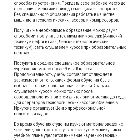
способах их устранения. Покидать свое рабочее место до
окончания смены или прихода сменщика запрещается.
Без специального образования работать в качестве
машиниста технологических насосов и компрессоров.
Получить же необходимое образование можно двумя
способами: поступить в техникум или колледж (Ачинский
техникум нефти и газа, Ленский технологический
техникум), стать слушателем курсов при образовательных
центрах.
Поступить в среднее специальное образовательное
учреждение можно после 9 или 11 класса.
Продолжительность учебы составляет от двух лет в
зависимости от того, какая форма обучения была
выбрана – очная, очно-заочная, заочная. Стать же
слушателем курсом можно только после
совершеннолетия, при этом длятся они от месяца до года.
Для операторов технологических насосов обучение в
Иркутске организует Центр профессиональной
подготовки кадров.
Во время обучения студенты изучают материаловедение,
черчение, электротехнику, техническую механику. Также в
учебном плане уделяется внимание изучению техники