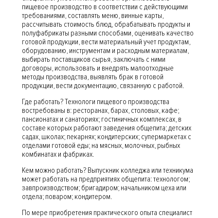
пищевое производство в соответствии с действующими
требованиями, составлять меню, винные карты,
рассчитывать стоимость блюд, обрабатывать продукты и
полуфабрикаты разными способами, оценивать качество
готовой продукции, вести материальный учет продуктам,
оборудованию, инструментам и расходным материалам,
выбирать поставщиков сырья, заключать с ними
договоры, использовать и внедрять малоотходные
методы производства, выявлять брак в готовой
продукции, вести документацию, связанную с работой.
Где работать? Технологи пищевого производства
востребованы в: ресторанах, барах, столовых, кафе;
пансионатах и санаториях; гостиничных комплексах, в
составе которых работают заведения общепита; детских
садах, школах; пекарнях; кондитерских; супермаркетах с
отделами готовой еды; на мясных, молочных, рыбных
комбинатах и фабриках.
Кем можно работать? Выпускник колледжа или техникума
может работать на предприятиях общепита: технологом;
завпроизводством; бригадиром; начальником цеха или
отдела; поваром; кондитером.
По мере приобретения практического опыта специалист