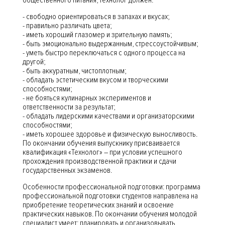
общественного питания, технолог должен:
- свободно ориентироваться в запахах и вкусах;
- правильно различать цвета;
- иметь хороший глазомер и зрительную память;
- быть эмоционально выдержанным, стрессоустойчивым;
- уметь быстро переключаться с одного процесса на
другой;
- быть аккуратным, чистоплотным;
- обладать эстетическим вкусом и творческими
способностями;
- не бояться кулинарных экспериментов и
ответственности за результат;
- обладать лидерскими качествами и организаторскими
способностями;
- иметь хорошее здоровье и физическую выносливость.
По окончании обучения выпускнику присваивается
квалификация «Технолог» – при условии успешного
прохождения производственной практики и сдачи
государственных экзаменов.
Особенности профессиональной подготовки: программа
профессиональной подготовки студентов направлена на
приобретение теоретических знаний и освоение
практических навыков. По окончании обучения молодой
специалист умеет: планировать и организовывать