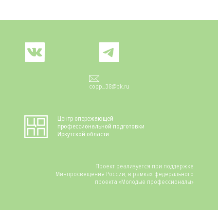
Social
copp_38@bk.ru
Центр опережающей
профессиональной подготовки
Иркутской области
Проект реализуется при поддержке
Минпросвещения России, в рамках федерального
проекта «Молодые профессионалы»