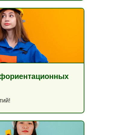
офориентационных
тий!