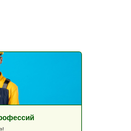
профессий
е!