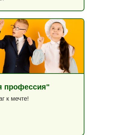
я профессия"
г к мечте!