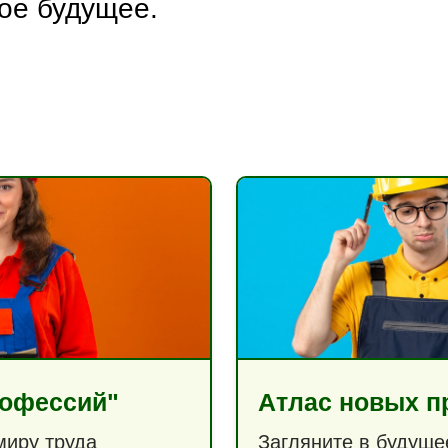
ое будущее.
рофессий"
Атлас новых 
миру труда
Загляните в будуще