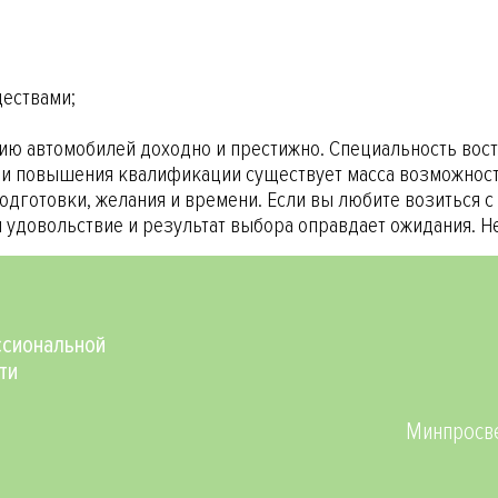
ществами;
ю автомобилей доходно и престижно. Специальность востр
я и повышения квалификации существует масса возможност
одготовки, желания и времени. Если вы любите возиться с
м удовольствие и результат выбора оправдает ожидания. Н
Social
сиональной
ти
Минпросве