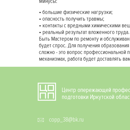
Минусы:
• большие физические нагрузки;
• опасность получить травмы;
• контакты с вредными химическими ве
• реальный результат вложенного труда.
Быть Мастером по ремонту и обслуживани
будет спрос. Для получения образовани
сложно - это вопрос профессиональной п
механизмах, работа будет доставлять ва
Центр опережающей профес
подготовки Иркутской облас
copp_38@bk.ru