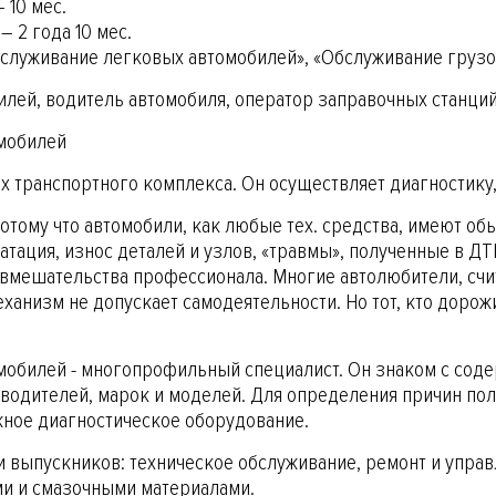
 10 мес.
– 2 года 10 мес.
бслуживание легковых автомобилей», «Обслуживание грузо
илей, водитель автомобиля, оператор заправочных станций
омобилей
х транспортного комплекса. Он осуществляет диагностику
тому что автомобили, как любые тех. средства, имеют об
тация, износ деталей и узлов, «травмы», полученные в ДТ
т вмешательства профессионала. Многие автолюбители, счи
ханизм не допускает самодеятельности. Но тот, кто доро
мобилей - многопрофильный специалист. Он знаком с соде
водителей, марок и моделей. Для определения причин по
ное диагностическое оборудование.
 выпускников: техническое обслуживание, ремонт и упра
ми и смазочными материалами.