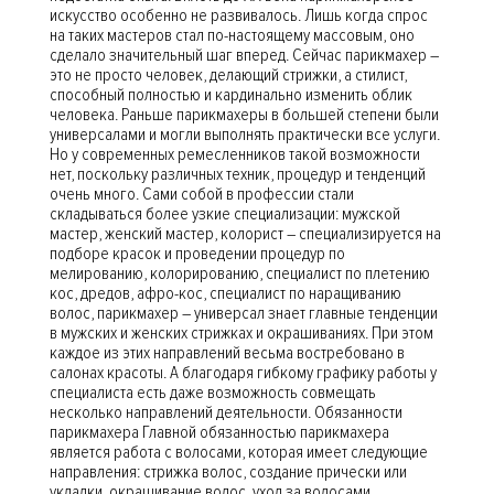
искусство особенно не развивалось. Лишь когда спрос
на таких мастеров стал по-настоящему массовым, оно
сделало значительный шаг вперед. Сейчас парикмахер –
это не просто человек, делающий стрижки, а стилист,
способный полностью и кардинально изменить облик
человека. Раньше парикмахеры в большей степени были
универсалами и могли выполнять практически все услуги.
Но у современных ремесленников такой возможности
нет, поскольку различных техник, процедур и тенденций
очень много. Сами собой в профессии стали
складываться более узкие специализации: мужской
мастер, женский мастер, колорист – специализируется на
подборе красок и проведении процедур по
мелированию, колорированию, специалист по плетению
кос, дредов, афро-кос, специалист по наращиванию
волос, парикмахер – универсал знает главные тенденции
в мужских и женских стрижках и окрашиваниях. При этом
каждое из этих направлений весьма востребовано в
салонах красоты. А благодаря гибкому графику работы у
специалиста есть даже возможность совмещать
несколько направлений деятельности. Обязанности
парикмахера Главной обязанностью парикмахера
является работа с волосами, которая имеет следующие
направления: стрижка волос, создание прически или
укладки, окрашивание волос, уход за волосами.