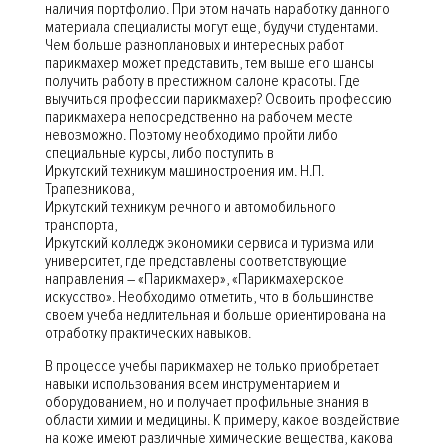
наличия портфолио. При этом начать наработку данного
материала специалисты могут еще, будучи студентами.
Чем больше разноплановых и интересных работ
парикмахер может представить, тем выше его шансы
получить работу в престижном салоне красоты. Где
выучиться профессии парикмахер? Освоить профессию
парикмахера непосредственно на рабочем месте
невозможно. Поэтому необходимо пройти либо
специальные курсы, либо поступить в
Иркутский техникум машиностроения им. Н.П.
Трапезникова,
Иркутский техникум речного и автомобильного
транспорта,
Иркутский колледж экономики сервиса и туризма или
университет, где представлены соответствующие
направления – «Парикмахер», «Парикмахерское
искусство». Необходимо отметить, что в большинстве
своем учеба недлительная и больше ориентирована на
отработку практических навыков.
В процессе учебы парикмахер не только приобретает
навыки использования всем инструментарием и
оборудованием, но и получает профильные знания в
области химии и медицины. К примеру, какое воздействие
на коже имеют различные химические вещества, какова