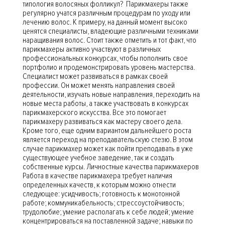
типология волосяных фолликул? Парикмахеры также
регулярно учатся различным процедурам по уходу или
лечению волос. К примеру, на данный момент высоко
ценятся специалисты, владеющие различными техниками
наращивания волос. Стоит также отметить и тот факт, что
парикмахеры активно участвуют в различных
профессиональных конкурсах, чтобы пополнить свое
портфолио и продемонстрировать уровень мастерства.
Специалист может развиваться в рамках своей
профессии. Он может менять направления своей
деятельности, изучать новые направления, переходить на
новые места работы, а также участвовать в конкурсах
парикмахерского искусства. Все это помогает
парикмахеру развиваться как мастеру своего дела.
Кроме того, еще одним вариантом дальнейшего роста
является переход на преподавательскую стезю. В этом
случае парикмахер может как пойти преподавать в уже
существующее учебное заведение, так и создать
собственные курсы. Личностные качества парикмахеров
Работа в качестве парикмахера требует наличия
определенных качеств, к которым можно отнести
следующее: усидчивость; готовность к монотонной
работе; коммуникабельность; стрессоустойчивость;
трудолюбие; умение располагать к себе людей; умение
концентрироваться на поставленной задаче; навыки по