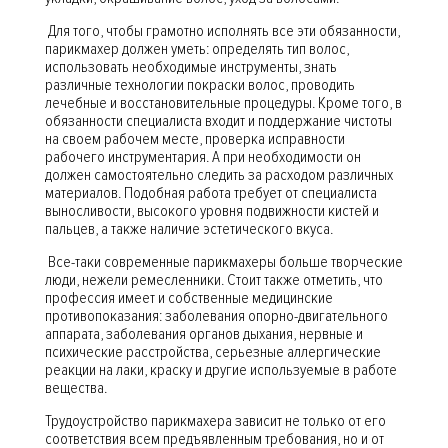
Для того, чтобы грамотно исполнять все эти обязанности,
парикмахер должен уметь: определять тип волос,
использовать необходимые инструменты, знать
различные технологии покраски волос, проводить
лечебные и восстановительные процедуры. Кроме того, в
обязанности специалиста входит и поддержание чистоты
на своем рабочем месте, проверка исправности
рабочего инструментария. А при необходимости он
должен самостоятельно следить за расходом различных
материалов. Подобная работа требует от специалиста
выносливости, высокого уровня подвижности кистей и
пальцев, а также наличие эстетического вкуса.
Все-таки современные парикмахеры больше творческие
люди, нежели ремесленники. Стоит также отметить, что
профессия имеет и собственные медицинские
противопоказания: заболевания опорно-двигательного
аппарата, заболевания органов дыхания, нервные и
психические расстройства, серьезные аллергические
реакции на лаки, краску и другие используемые в работе
вещества.
Трудоустройство парикмахера зависит не только от его
соответствия всем предъявленным требования, но и от