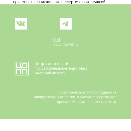
привести к возникновению аллергических реакций.
Social
copp_38@bk.ru
Центр опережающей
профессиональной подготовки
Иркутской области
Проект реализуется при поддержке
Минпросвещения России, в рамках федерального
проекта «Молодые профессионалы»